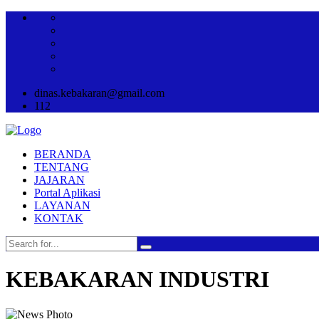
dinas.kebakaran@gmail.com
112
BERANDA
TENTANG
JAJARAN
Portal Aplikasi
LAYANAN
KONTAK
KEBAKARAN INDUSTRI