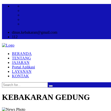
dinas.kebakaran@gmail.com
112
BERANDA
TENTANG
JAJARAN
Portal Aplikasi
LAYANAN
KONTAK
KEBAKARAN GEDUNG