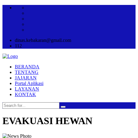
dinas.kebakaran@gmail.com
112
BERANDA
TENTANG
JAJARAN
Portal Aplikasi
LAYANAN
KONTAK
EVAKUASI HEWAN