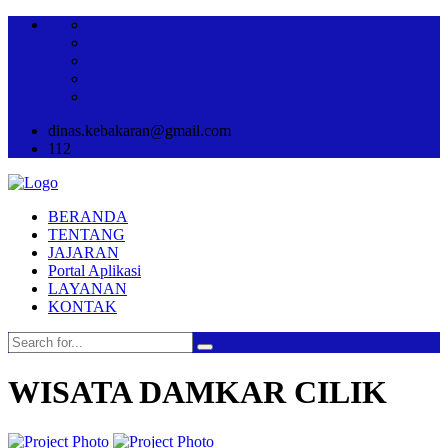
dinas.kebakaran@gmail.com
112
BERANDA
TENTANG
JAJARAN
Portal Aplikasi
LAYANAN
KONTAK
WISATA DAMKAR CILIK