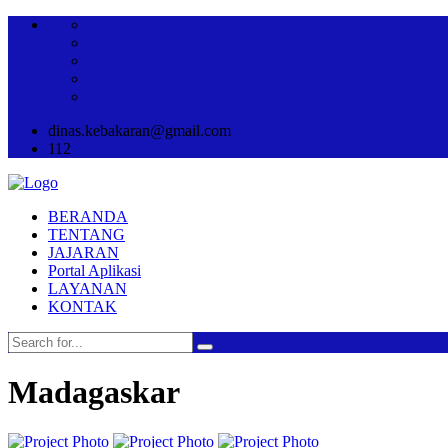
dinas.kebakaran@gmail.com
112
BERANDA
TENTANG
JAJARAN
Portal Aplikasi
LAYANAN
KONTAK
Madagaskar