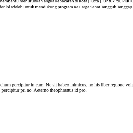
 membantu menurunkan angka kebakaran di Kota [ Kota ]. Untuk itu, PKK
er ini adalah untuk mendukung program Keluarga Sehat Tangguh Tanggap 
archum percipitur in eam. Ne sit habeo inimicus, no his liber regione vo
 percipitur pri no. Aeterno theophrastus id pro.