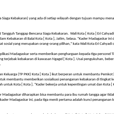
a Siaga Kebakaran) yang ada di setiap wilayah dengan tujuan mampu men
t Tangguh Tanggap Bencana Siaga Kebakaran.
Wali Kota [ Kota ] Eri Cahy
Kebakaran di Balai Kota [ Kota ], Jatim, Selasa. "Kader Madagaskar ini 
fat sosial yang merupakan orang-orang pilihan," kata Wali Kota Eri Cahyad
 aplikasi Madagaskar serta memberikan penghargaan kepada tiga persone
g terjebak kebakaran di kawasan Ngagel [ Kota ]. Usai pengukuhan, beber
.
n Keluarga (TP PKK) Kota [ Kota ] ikut berperan untuk membantu Pemkot
k membantu memberikan sosialisasi penanganan kebakaran di tingkat kel
 untuk Kota [ Kota ]. "Kader bekerja untuk kepentingan umat dan Kota [ Ko
ader Madagaskar diharapkan bisa membantu para ibu rumah tangga agar tida
er Madagaskar ini, pada tiga menit pertama adalah kunci penanganan keb