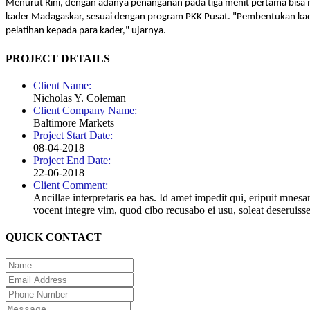
Menurut Rini, dengan adanya penanganan pada tiga menit pertama bisa
kader Madagaskar, sesuai dengan program PKK Pusat. "Pembentukan kad
pelatihan kepada para kader," ujarnya.
PROJECT DETAILS
Client Name:
Nicholas Y. Coleman
Client Company Name:
Baltimore Markets
Project Start Date:
08-04-2018
Project End Date:
22-06-2018
Client Comment:
Ancillae interpretaris ea has. Id amet impedit qui, eripuit mnes
vocent integre vim, quod cibo recusabo ei usu, soleat deseruisse
QUICK CONTACT