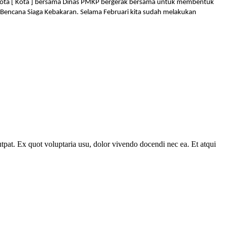
 Kota [ Kota ] bersama Dinas PMKP bergerak bersama untuk membentuk
Bencana Siaga Kebakaran. Selama Februari kita sudah melakukan
lutpat. Ex quot voluptaria usu, dolor vivendo docendi nec ea. Et atqui