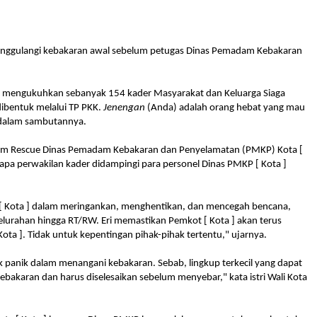
anggulangi kebakaran awal sebelum petugas Dinas Pemadam Kebakaran
adi mengukuhkan sebanyak 154 kader Masyarakat dan Keluarga Siaga
dibentuk melalui TP PKK.
Jenengan
(Anda) adalah orang hebat yang mau
i dalam sambutannya.
l Tim Rescue Dinas Pemadam Kebakaran dan Penyelamatan (PMKP) Kota [
apa perwakilan kader didampingi para personel Dinas PMKP [ Kota ]
 [ Kota ] dalam meringankan, menghentikan, dan mencegah bencana,
urahan hingga RT/RW. Eri memastikan Pemkot [ Kota ] akan terus
ta ]. Tidak untuk kepentingan pihak-pihak tertentu," ujarnya.
k panik dalam menangani kebakaran. Sebab, lingkup terkecil yang dapat
akaran dan harus diselesaikan sebelum menyebar," kata istri Wali Kota